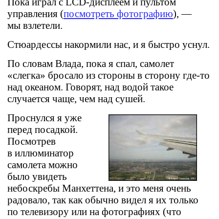
Пока играл с LCD-дисплеем и пультом
управления (
посмотреть фотографию
), —
мы взлетели.
Стюардессы накормили нас, и я быстро уснул.
По словам Влада, пока я спал, самолет
«слегка» бросало из стороны в сторону где-то
над океаном. Говорят, над водой такое
случается чаще, чем над сушей.
Проснулся я уже
перед посадкой.
Посмотрев
в иллюминатор
самолета можно
было увидеть
небоскребы Манхеттена, и это меня очень
радовало, так как обычно видел я их только
по телевизору или на фотографиях (что