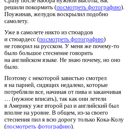
Сразу после набора нужной высоты, нас
решили покормить (
посмотреть фотографию
).
Поужинав, желудок воскрылил подобно
самолету.
Уже в самолете никто из стюардов
и стюардесс (
посмотреть фотографию
)
не говорил на русском. У меня же почему-то
было большое стеснение говорить
на английском языке. Не знаю почему, но оно
было.
Поэтому с некоторой завистью смотрел
я на парней, сидящих недалеко, которые
потребляли все, начиная от пива и заканчивая
… (нужное вписать), так как они летели
в Америку уже второй раз и английский был
вполне на уровне. В общем, из-за своего
стеснения пил я всю дорогу только Кока-Колу
(
посмотреть фотографию
).